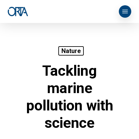
Skip
Menu
to
main
content
Nature
Tackling
marine
pollution with
science